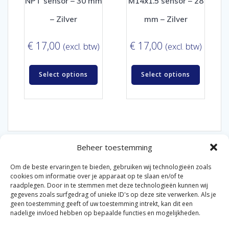
NPT sensor – 30 mm
M14x1.5 sensor – 28
– Zilver
mm – Zilver
€
17,00
€
17,00
(excl. btw)
(excl. btw)
Select options
Select options
Beheer toestemming
Om de beste ervaringen te bieden, gebruiken wij technologieën zoals
cookies om informatie over je apparaat op te slaan en/of te
raadplegen. Door in te stemmen met deze technologieën kunnen wij
gegevens zoals surfgedrag of unieke ID's op deze site verwerken. Als je
© 2026 Van der Bel Las en Radiateurenbedrijf.
geen toestemming geeft of uw toestemming intrekt, kan dit een
nadelige invloed hebben op bepaalde functies en mogelijkheden.