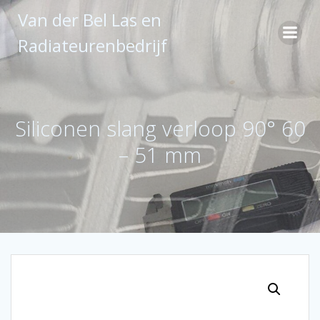
Ga
Van der Bel Las en
naar
de
Radiateurenbedrijf
inhoud
Siliconen slang verloop 90° 60
– 51 mm