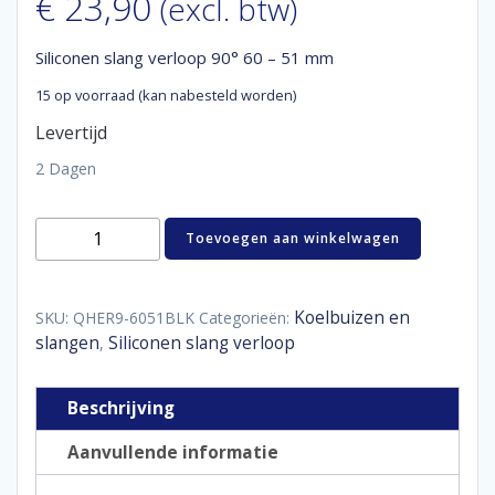
€
23,90
(excl. btw)
Siliconen slang verloop 90° 60 – 51 mm
15 op voorraad (kan nabesteld worden)
Levertijd
2 Dagen
Siliconen
Toevoegen aan winkelwagen
slang
verloop
90°
60
Koelbuizen en
SKU:
QHER9-6051BLK
Categorieën:
-
slangen
Siliconen slang verloop
,
51
mm
aantal
Beschrijving
Aanvullende informatie