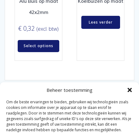
Alu Buis op maat
Koelbuizen op maat
42x2mm
Lees verder
€
0,32
(excl. btw)
Select options
Beheer toestemming
Om de beste ervaringen te bieden, gebruiken wij technologieën zoals
cookies om informatie over je apparaat op te slaan en/of te
raadplegen. Door in te stemmen met deze technologieën kunnen wij
gegevens zoals surfgedrag of unieke ID's op deze site verwerken. Als je
© 2026 Van der Bel Las en Radiateurenbedrijf.
geen toestemming geeft of uw toestemming intrekt, kan dit een
nadelige invloed hebben op bepaalde functies en mogelijkheden.