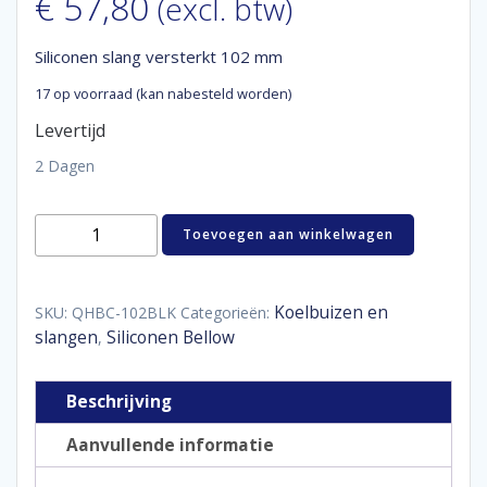
€
57,80
(excl. btw)
Siliconen slang versterkt 102 mm
17 op voorraad (kan nabesteld worden)
Levertijd
2 Dagen
Siliconen
Toevoegen aan winkelwagen
slang
versterkt
102
mm
Koelbuizen en
SKU:
QHBC-102BLK
Categorieën:
aantal
slangen
Siliconen Bellow
,
Beschrijving
Aanvullende informatie