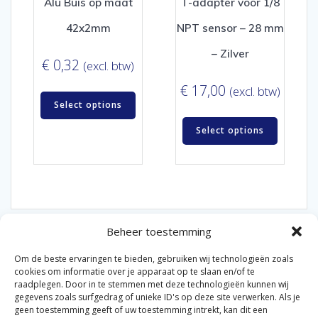
Alu Buis op maat
T-adapter voor 1/8
42x2mm
NPT sensor – 28 mm
– Zilver
€
0,32
(excl. btw)
€
17,00
(excl. btw)
Select options
Select options
Beheer toestemming
Om de beste ervaringen te bieden, gebruiken wij technologieën zoals
cookies om informatie over je apparaat op te slaan en/of te
raadplegen. Door in te stemmen met deze technologieën kunnen wij
gegevens zoals surfgedrag of unieke ID's op deze site verwerken. Als je
© 2026 Van der Bel Las en Radiateurenbedrijf.
geen toestemming geeft of uw toestemming intrekt, kan dit een