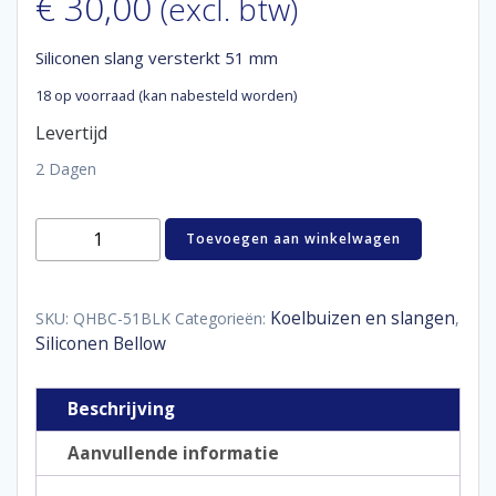
€
30,00
(excl. btw)
Siliconen slang versterkt 51 mm
18 op voorraad (kan nabesteld worden)
Levertijd
2 Dagen
Siliconen
Toevoegen aan winkelwagen
slang
versterkt
51
mm
Koelbuizen en slangen
SKU:
QHBC-51BLK
Categorieën:
,
aantal
Siliconen Bellow
Beschrijving
Aanvullende informatie