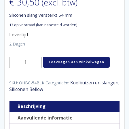
€
30,50
(excl. btw)
Siliconen slang versterkt 54 mm
13 op voorraad (kan nabesteld worden)
Levertijd
2 Dagen
Siliconen
Toevoegen aan winkelwagen
slang
versterkt
54
mm
Koelbuizen en slangen
SKU:
QHBC-54BLK
Categorieën:
,
aantal
Siliconen Bellow
Beschrijving
Aanvullende informatie