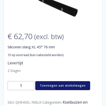
€
62,70
(excl. btw)
Siliconen slang XL 45° 76 mm
13 op voorraad (kan nabesteld worden)
Levertijd
2 Dagen
Siliconen
Toevoegen aan winkelwagen
slang
XL
45°
76
Koelbuizen en
SKU:
QHE45XL-76BLK
Categorieën: