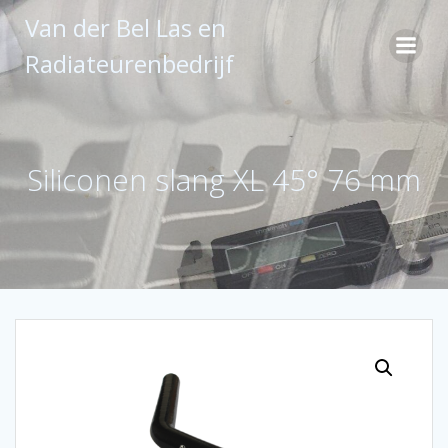
Ga
Van der Bel Las en
naar
de
Radiateurenbedrijf
inhoud
Siliconen slang XL 45° 76 mm