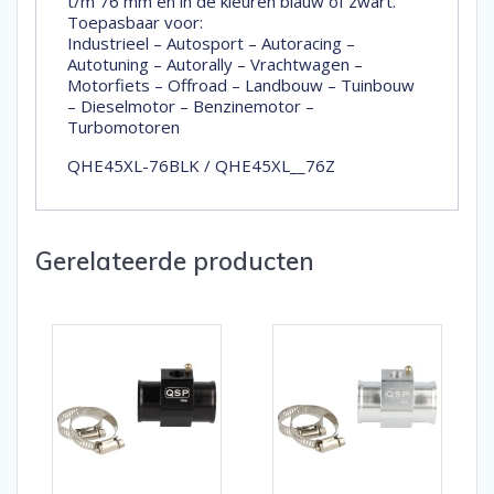
t/m 76 mm en in de kleuren blauw of zwart.
Toepasbaar voor:
Industrieel – Autosport – Autoracing –
Autotuning – Autorally – Vrachtwagen –
Motorfiets – Offroad – Landbouw – Tuinbouw
– Dieselmotor – Benzinemotor –
Turbomotoren
QHE45XL-76BLK / QHE45XL__76Z
Gerelateerde producten