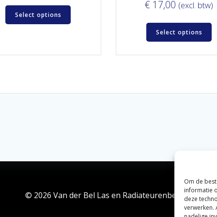
€
17,00
(excl. btw)
Select options
Select options
Om de beste
informatie 
© 2026 Van der Bel Las en Radiateurenbedrijf.
deze techno
verwerken. 
nadelige in