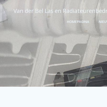
Ga
naar
Van der Bel Las en Radiateurenbedr
de
inhoud
HOMEPAGINA
NIE