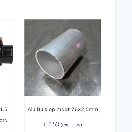
1.5
Alu Buis op maat 76×2,5mm
art
€
0,53
(excl. btw)