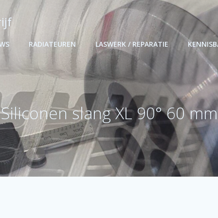
ijf
UWS
RADIATEUREN
LASWERK / REPARATIE
KENNIS
Siliconen slang XL 90° 60 mm