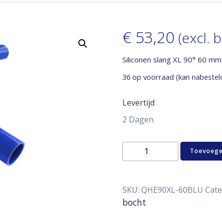
€
53,20
(excl. 
Siliconen slang XL 90° 60 mm
36 op voorraad (kan nabestel
Levertijd
2 Dagen
Siliconen
Toevoege
slang
XL
90°
60
SKU:
QHE90XL-60BLU
Cate
mm
bocht
aantal