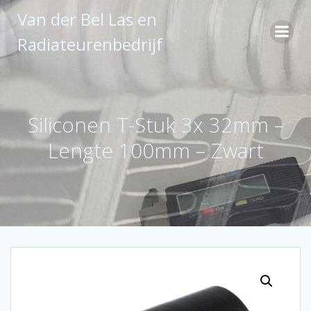
Ga
Van der Bel Las en
naar
de
Radiateurenbedrijf
inhoud
Siliconen T-Stuk 3x 32mm –
Lengte 100mm – Zwart