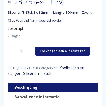
€
23,75
(excl. btw)
Siliconen T-Stuk 3x 32mm – Lengte 100mm – Zwart
18 op voorraad (kan nabesteld worden)
Levertijd
2 Dagen
Siliconen
Toevoegen aan winkelwagen
T-
Stuk
3x
32mm
Koelbuizen en
SKU:
QHTST-32BLK
Categorieën:
-
slangen
Siliconen T-Stuk
,
Lengte
100mm
-
Beschrijving
Zwart
aantal
Aanvullende informatie