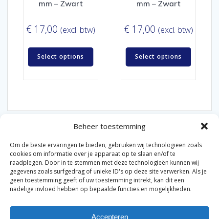
mm – Zwart
mm – Zwart
€
17,00
€
17,00
(excl. btw)
(excl. btw)
Select options
Select options
Beheer toestemming
Om de beste ervaringen te bieden, gebruiken wij technologieën zoals
cookies om informatie over je apparaat op te slaan en/of te
raadplegen. Door in te stemmen met deze technologieën kunnen wij
gegevens zoals surfgedrag of unieke ID's op deze site verwerken. Als je
© 2026 Van der Bel Las en Radiateurenbedrijf.
geen toestemming geeft of uw toestemming intrekt, kan dit een
nadelige invloed hebben op bepaalde functies en mogelijkheden.
Privacyverklaring
Cookiebeleid
Retourbeleid
|
|
|
Accepteren