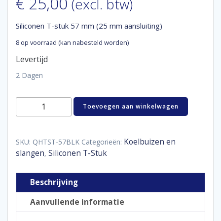
€
25,00
(excl. btw)
Siliconen T-stuk 57 mm (25 mm aansluiting)
8 op voorraad (kan nabesteld worden)
Levertijd
2 Dagen
Siliconen
Toevoegen aan winkelwagen
T-
stuk
57
mm
Koelbuizen en
SKU:
QHTST-57BLK
Categorieën:
(25
slangen
Siliconen T-Stuk
,
mm
aansluiting)
aantal
Beschrijving
Aanvullende informatie