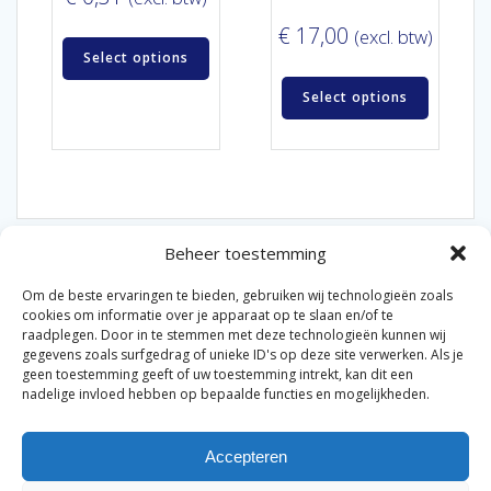
€
17,00
(excl. btw)
Select options
Select options
Beheer toestemming
Om de beste ervaringen te bieden, gebruiken wij technologieën zoals
cookies om informatie over je apparaat op te slaan en/of te
raadplegen. Door in te stemmen met deze technologieën kunnen wij
gegevens zoals surfgedrag of unieke ID's op deze site verwerken. Als je
© 2026 Van der Bel Las en Radiateurenbedrijf.
geen toestemming geeft of uw toestemming intrekt, kan dit een
nadelige invloed hebben op bepaalde functies en mogelijkheden.
Privacyverklaring
Cookiebeleid
Retourbeleid
|
|
|
Accepteren
Algemene voorwaarden voor consumenten
Zakelijke
|
algemene voorwaarden
Disclaimer
|