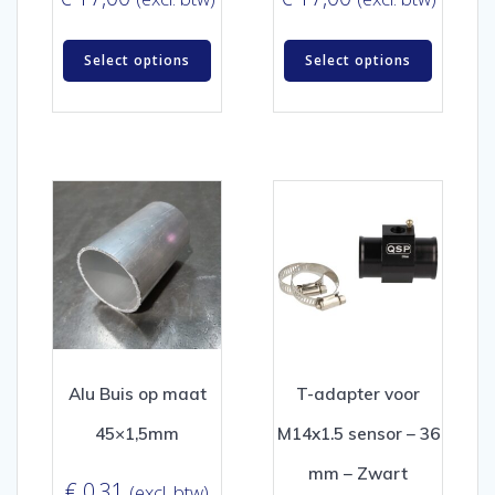
Select options
Select options
Alu Buis op maat
T-adapter voor
45×1,5mm
M14x1.5 sensor – 36
mm – Zwart
€
0,31
(excl. btw)