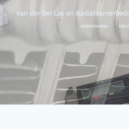
Ga
naar
Van der Bel Las en Radiateurenbedr
de
inhoud
HOMEPAGINA
NIE