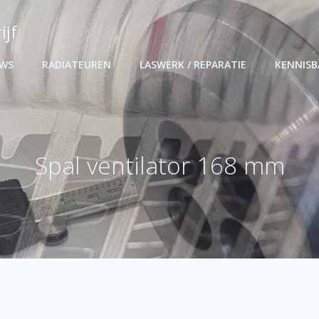
ijf
UWS
RADIATEUREN
LASWERK / REPARATIE
KENNIS
Spal ventilator 168 mm