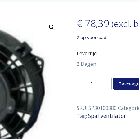
€
78,39
(excl. 
2 op voorraad
Levertijd
2 Dagen
Spal
Toevoege
ventilator
168
mm
aantal
SKU:
SP30100380
Categori
Spal ventilator
Tag: