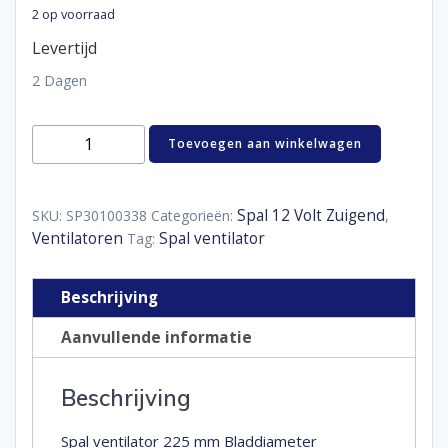
2 op voorraad
Levertijd
2 Dagen
Spal
Toevoegen aan winkelwagen
ventilator
225
mm
aantal
Spal 12 Volt Zuigend
SKU:
SP30100338
Categorieën:
,
Ventilatoren
Spal ventilator
Tag:
Beschrijving
Aanvullende informatie
Beschrijving
Spal ventilator 225 mm Bladdiameter