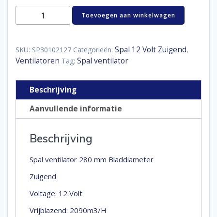
Spal
Toevoegen aan winkelwagen
ventilator
280
mm
aantal
Spal 12 Volt Zuigend
SKU:
SP30102127
Categorieën:
,
Ventilatoren
Spal ventilator
Tag:
Beschrijving
Aanvullende informatie
Beschrijving
Spal ventilator 280 mm Bladdiameter
Zuigend
Voltage: 12 Volt
Vrijblazend: 2090m3/H