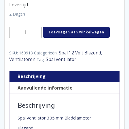
Levertijd
2 Dagen
Spal
Toevoegen aan winkelwagen
ventilator
305
mm
aantal
Spal 12 Volt Blazend
SKU:
160913
Categorieën:
,
Ventilatoren
Spal ventilator
Tag:
Beschrijving
Aanvullende informatie
Beschrijving
Spal ventilator 305 mm Bladdiameter
Blazend