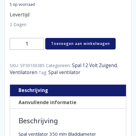
5 op voorraad
Levertijd
2 Dagen
Spal
Toevoegen aan winkelwagen
ventilator
350
mm
aantal
Spal 12 Volt Zuigend
SKU:
SP30100385
Categorieën:
,
Ventilatoren
Spal ventilator
Tag:
Beschrijving
Aanvullende informatie
Beschrijving
Spal ventilator 350 mm Bladdiameter