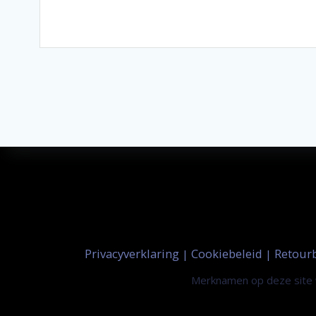
Privacyverklaring
Cookiebeleid
Retour
|
|
Merknamen op deze site w