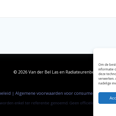
Om de beste
informatie 
© 2026 Van der Bel Las en Radiateurenbedrijf.
deze techno
verwerken. 
nadelige in
beleid
Algemene voorwaarden voor consumenten
Zak
|
|
Acc
orden enkel ter referentie genoemd. Geen officiële samenwerki