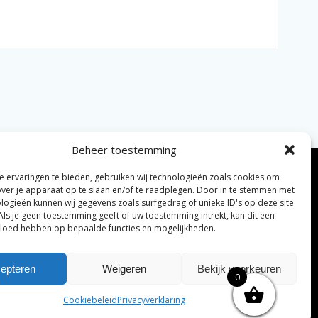
Beheer toestemming
 ervaringen te bieden, gebruiken wij technologieën zoals cookies om
over je apparaat op te slaan en/of te raadplegen. Door in te stemmen met
logieën kunnen wij gegevens zoals surfgedrag of unieke ID's op deze site
Als je geen toestemming geeft of uw toestemming intrekt, kan dit een
vloed hebben op bepaalde functies en mogelijkheden.
elijke algemene voorwaarden
Disclaimer
|
epteren
Weigeren
Bekijk voorkeuren
0
ng tenzij anders vermeld.
Cookiebeleid
Privacyverklaring