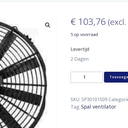
€
103,76
(excl.
5 op voorraad
Levertijd
2 Dagen
Spal
Toevoege
ventilator
350
mm
aantal
SKU:
SP30101509
Categori
Spal ventilator
Tag: