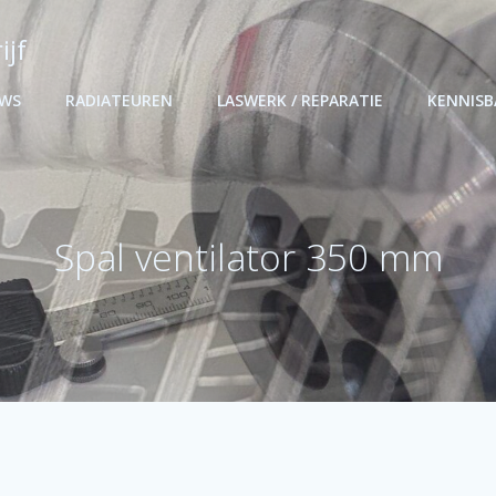
ijf
UWS
RADIATEUREN
LASWERK / REPARATIE
KENNIS
Spal ventilator 350 mm