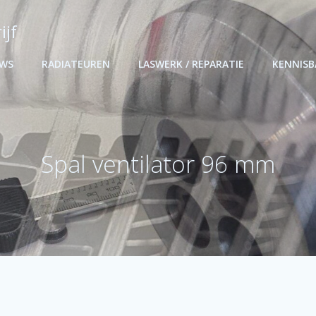
ijf
UWS
RADIATEUREN
LASWERK / REPARATIE
KENNIS
Spal ventilator 96 mm