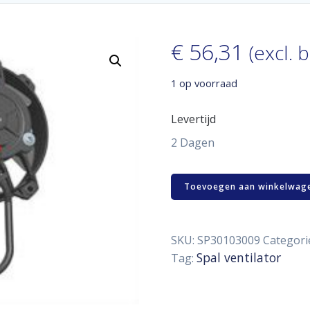
€
56,31
(excl. 
1 op voorraad
Levertijd
2 Dagen
Spal
Toevoegen aan winkelwag
ventilator
96
mm
aantal
SKU:
SP30103009
Categori
Spal ventilator
Tag: