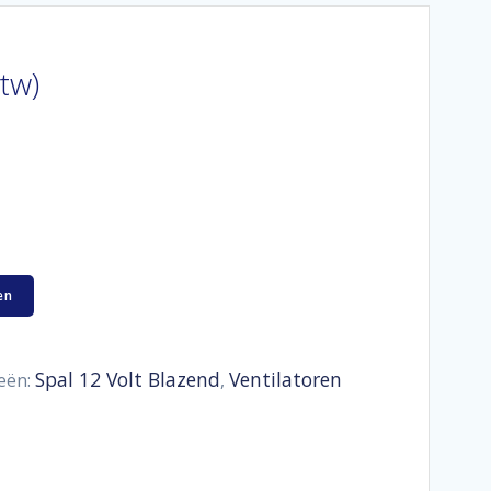
btw)
en
Spal 12 Volt Blazend
Ventilatoren
eën:
,