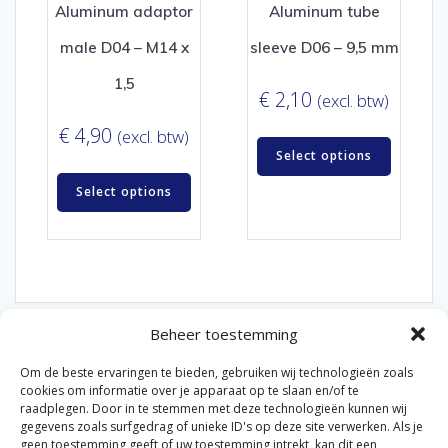
Aluminum adaptor
Aluminum tube
male D04 – M14 x
sleeve D06 – 9,5 mm
1,5
€
2,10
(excl. btw)
€
4,90
(excl. btw)
Select options
Select options
Beheer toestemming
Om de beste ervaringen te bieden, gebruiken wij technologieën zoals
cookies om informatie over je apparaat op te slaan en/of te
raadplegen. Door in te stemmen met deze technologieën kunnen wij
gegevens zoals surfgedrag of unieke ID's op deze site verwerken. Als je
© 2026 Van der Bel Las en Radiateurenbedrijf.
geen toestemming geeft of uw toestemming intrekt, kan dit een