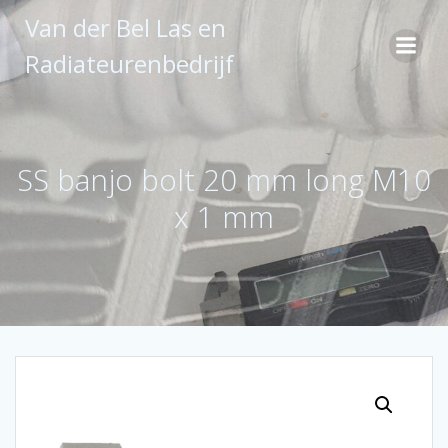
Ga
Van der Bel Las en
naar
de
Radiateurenbedrijf
inhoud
SS banjo bolt 20 mm long M10
x 1 mm