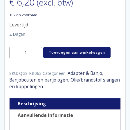
€
6,20
(excl. btw)
107 op voorraad
Levertijd
2 Dagen
SS
Toevoegen aan winkelwagen
banjo
bolt
20
mm
Adapter & Banjo
SKU:
QGS-RB063
Categorieën:
,
long
Banjobouten en banjo ogen
Olie/brandstof slangen
,
M10
en koppelingen
x
1
mm
Beschrijving
aantal
Aanvullende informatie