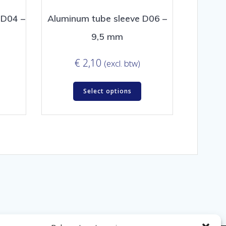
 D04 –
Aluminum tube sleeve D06 –
9,5 mm
€
2,10
(excl. btw)
Select options