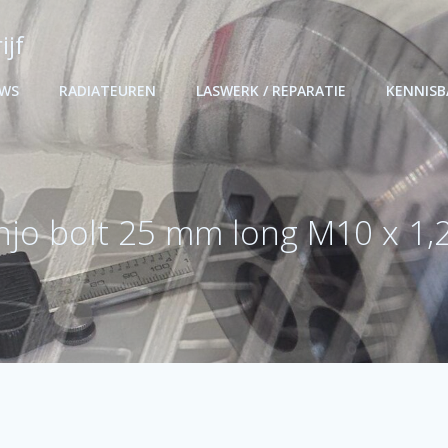
ijf
UWS
RADIATEUREN
LASWERK / REPARATIE
KENNIS
njo bolt 25 mm long M10 x 1