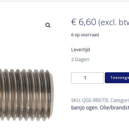
€
6,60
(excl. bt
6 op voorraad
Levertijd
2 Dagen
SS
Toevoege
banjo
bolt
25
mm
SKU:
QGS-RB073L
Categor
long
banjo ogen
Olie/brands
,
M10
x
1,25
mm