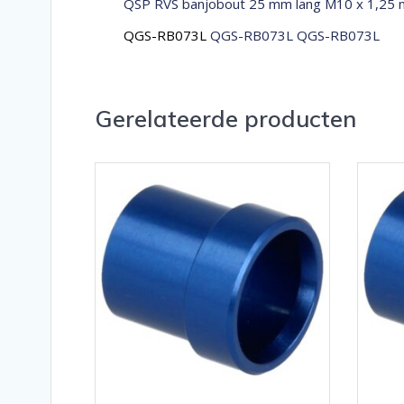
QSP RVS banjobout 25 mm lang M10 x 1,25
QGS-RB073L
QGS-RB073L QGS-RB073L
Gerelateerde producten