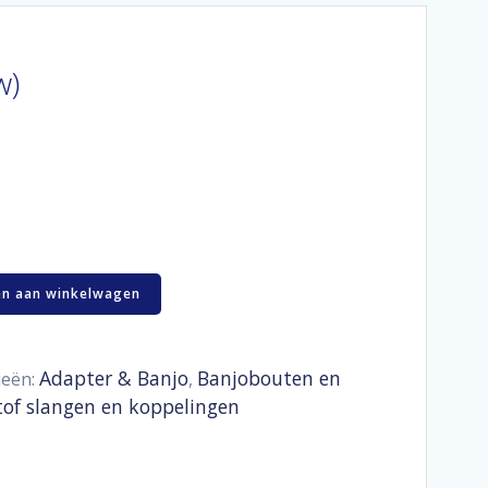
w)
n aan winkelwagen
Adapter & Banjo
Banjobouten en
ieën:
,
tof slangen en koppelingen