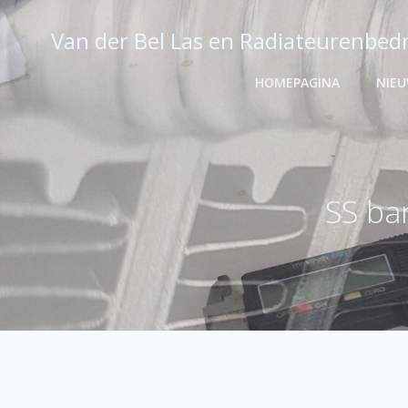
Ga
naar
Van der Bel Las en Radiateurenbedr
de
inhoud
HOMEPAGINA
NIE
SS ba