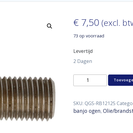
€
7,50
(excl. bt
73 op voorraad
Levertijd
2 Dagen
SS
Toevoege
banjo
bolt
32
mm
SKU:
QGS-RB12125
Catego
long
banjo ogen
Olie/brands
,
M12
x
1,25
aantal