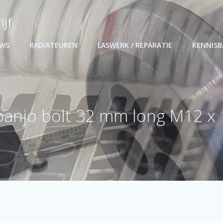
ijf
UWS
RADIATEUREN
LASWERK / REPARATIE
KENNIS
banjo bolt 32 mm long M12 x 