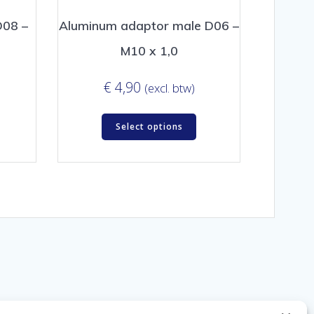
D08 –
Aluminum adaptor male D06 –
M10 x 1,0
€
4,90
(excl. btw)
Select options