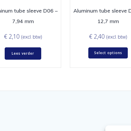
inum tube sleeve D06 –
Aluminum tube sleeve 
7,94 mm
12,7 mm
€
2,10
€
2,40
(excl. btw)
(excl. btw)
Select options
Lees verder