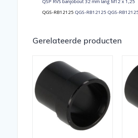
QSP RVS banjobout 32 mm lang M12 x 1,25
QGS-RB12125
QGS-RB12125 QGS-RB1212
Gerelateerde producten