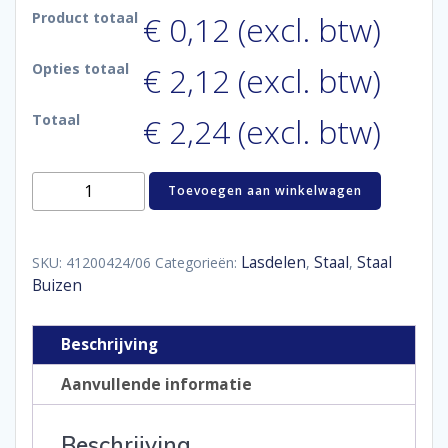
Product totaal
€ 0,12 (excl. btw)
Opties totaal
€ 2,12 (excl. btw)
Totaal
€ 2,24 (excl. btw)
Staal
Toevoegen aan winkelwagen
buis
-
42,4
x
Lasdelen
Staal
Staal
SKU:
41200424/06
Categorieën:
,
,
3,25
Buizen
mm
aantal
Beschrijving
Aanvullende informatie
Beschrijving