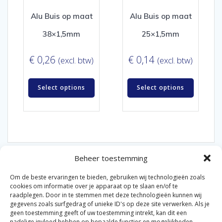
Alu Buis op maat
Alu Buis op maat
38×1,5mm
25×1,5mm
€
0,26
€
0,14
(excl. btw)
(excl. btw)
Select options
Select options
Beheer toestemming
Om de beste ervaringen te bieden, gebruiken wij technologieën zoals
cookies om informatie over je apparaat op te slaan en/of te
raadplegen. Door in te stemmen met deze technologieën kunnen wij
gegevens zoals surfgedrag of unieke ID's op deze site verwerken. Als je
© 2026 Van der Bel Las en Radiateurenbedrijf.
geen toestemming geeft of uw toestemming intrekt, kan dit een
nadelige invloed hebben op bepaalde functies en mogelijkheden.