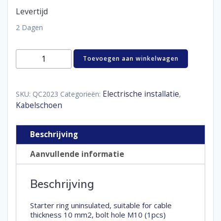
Levertijd
2 Dagen
starteroog
Toevoegen aan winkelwagen
ongeïsoleerd
10
mm²
M10
Electrische installatie
SKU:
QC2023
Categorieën:
,
aantal
Kabelschoen
Beschrijving
Aanvullende informatie
Beschrijving
Starter ring uninsulated, suitable for cable
thickness 10 mm2, bolt hole M10 (1pcs)