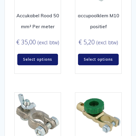
Accukabel Rood 50
accupoolklem M10
mm² Per meter
positief
€
35,00
€
5,20
(excl. btw)
(excl. btw)
Select options
Select options