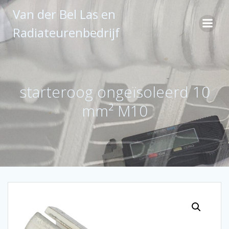
Ga
Van der Bel Las en
naar
de
Radiateurenbedrijf
inhoud
starteroog ongeïsoleerd 10
mm² M10