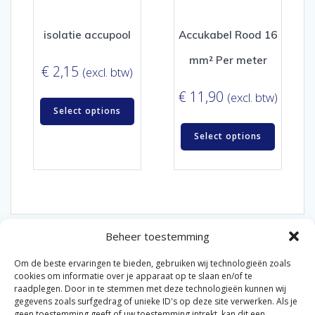
isolatie accupool
Accukabel Rood 16
mm² Per meter
€
2,15
(excl. btw)
€
11,90
(excl. btw)
Select options
Select options
Beheer toestemming
Om de beste ervaringen te bieden, gebruiken wij technologieën zoals
cookies om informatie over je apparaat op te slaan en/of te
raadplegen. Door in te stemmen met deze technologieën kunnen wij
gegevens zoals surfgedrag of unieke ID's op deze site verwerken. Als je
© 2026 Van der Bel Las en Radiateurenbedrijf.
geen toestemming geeft of uw toestemming intrekt, kan dit een