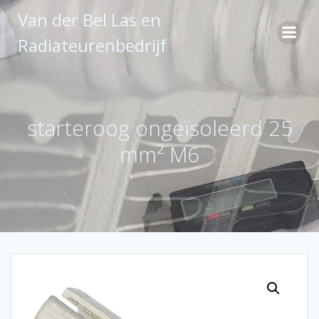
Ga
Van der Bel Las en
naar
de
Radiateurenbedrijf
inhoud
starteroog ongeïsoleerd 25
mm² M6