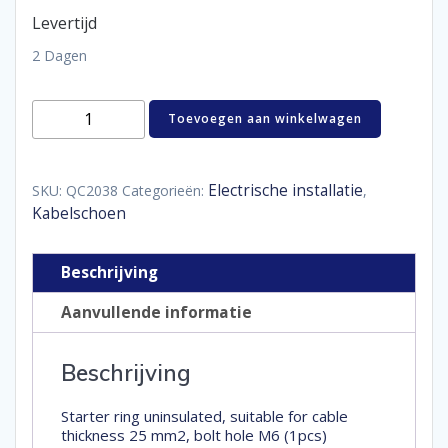
Levertijd
2 Dagen
starteroog
Toevoegen aan winkelwagen
ongeïsoleerd
25
mm²
M6
Electrische installatie
SKU:
QC2038
Categorieën:
,
aantal
Kabelschoen
Beschrijving
Aanvullende informatie
Beschrijving
Starter ring uninsulated, suitable for cable
thickness 25 mm2, bolt hole M6 (1pcs)