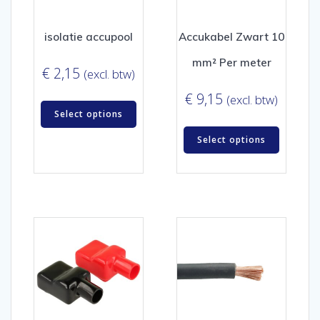
isolatie accupool
Accukabel Zwart 10
mm² Per meter
€
2,15
(excl. btw)
€
9,15
(excl. btw)
Select options
Select options