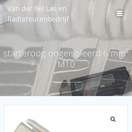
Ga
Van der Bel Las en
naar
de
Radiateurenbedrijf
inhoud
starteroog ongeïsoleerd 6 mm²
M10