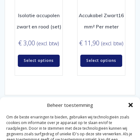
Isolatie accupolen
Accukabel Zwart16
zwart en rood (set)
mm² Per meter
€
3,00
€
11,90
(excl. btw)
(excl. btw)
Select options
Select options
Beheer toestemming
Om de beste ervaringen te bieden, gebruiken wij technologieën zoals
cookies om informatie over je apparaat op te slaan en/of te
raadplegen. Door in te stemmen met deze technologieën kunnen wij
gegevens zoals surfgedrag of unieke ID's op deze site verwerken. Als je
© 2026 Van der Bel Las en Radiateurenbedrijf.
geen toestemming geeft of uw toestemming intrekt, kan dit een