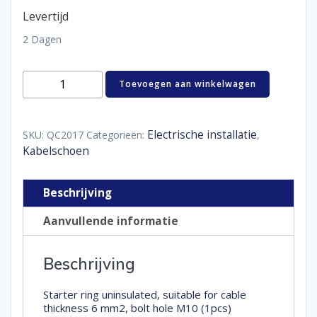
Levertijd
2 Dagen
starteroog
Toevoegen aan winkelwagen
ongeïsoleerd
6
mm²
M10
Electrische installatie
SKU:
QC2017
Categorieën:
,
aantal
Kabelschoen
Beschrijving
Aanvullende informatie
Beschrijving
Starter ring uninsulated, suitable for cable
thickness 6 mm2, bolt hole M10 (1pcs)