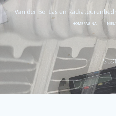
Ga
naar
Van der Bel Las en Radiateurenbedr
de
inhoud
HOMEPAGINA
NIE
sta