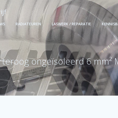
ijf
UWS
RADIATEUREN
LASWERK / REPARATIE
KENNIS
rteroog ongeïsoleerd 6 mm²