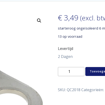
€
3,49
(excl. bt
starteroog ongeïsoleerd 6 
13 op voorraad
Levertijd
2 Dagen
starteroog
Toevoege
ongeïsoleerd
6
mm²
M12
SKU:
QC2018
Categorieën:
aantal