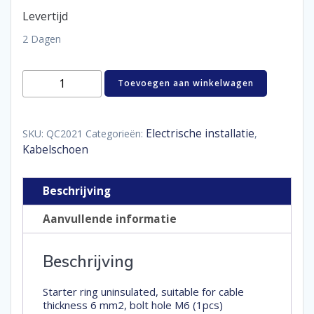
Levertijd
2 Dagen
starteroog
Toevoegen aan winkelwagen
ongeïsoleerd
6
mm²
M6
Electrische installatie
SKU:
QC2021
Categorieën:
,
aantal
Kabelschoen
Beschrijving
Aanvullende informatie
Beschrijving
Starter ring uninsulated, suitable for cable
thickness 6 mm2, bolt hole M6 (1pcs)