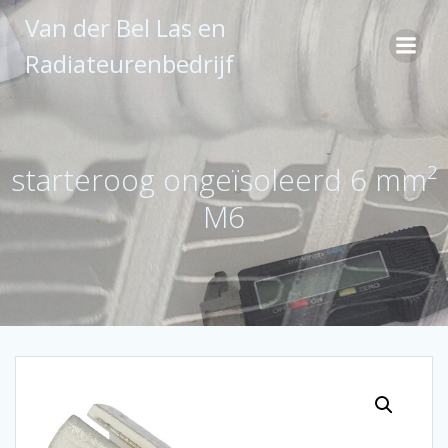
Ga
Van der Bel Las en
naar
de
Radiateurenbedrijf
inhoud
starteroog ongeïsoleerd 6 mm²
M6