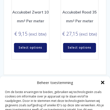
Accukabel Zwart 10
Accukabel Rood 35
mm² Per meter
mm² Per meter
€
9,15
€
27,15
(excl. btw)
(excl. btw)
Select options
Select options
Beheer toestemming
Om de beste ervaringen te bieden, gebruiken wij technologieën zoals
cookies om informatie over je apparaat op te slaan en/of te
raadplegen. Door in te stemmen met deze technologieën kunnen wij
gegevens zoals surfgedrag of unieke ID's op deze site verwerken. Als je
© 2026 Van der Bel Las en Radiateurenbedrijf.
geen toestemming geeft of uw toestemming intrekt, kan dit een