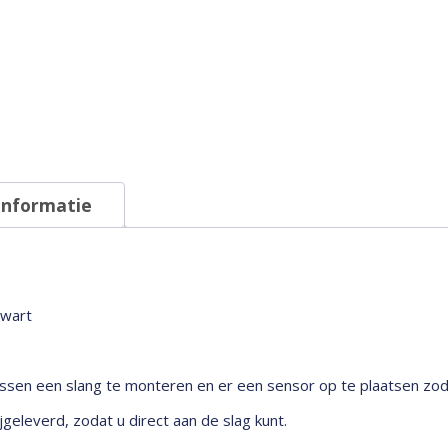
mm
-
Zwart
aantal
informatie
Zwart
ussen een slang te monteren en er een sensor op te plaatsen zod
geleverd, zodat u direct aan de slag kunt.