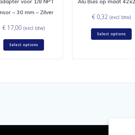
adapter voor 1/8 NPT
Alu Buis op maat 42
nsor – 30 mm – Zilver
€
0,32
(excl. btw)
€
17,00
(excl. btw)
Select options
Select options