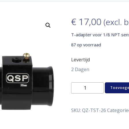
€
17,00
(excl. 
T-adapter voor 1/8 NPT sen
87 op voorraad
Levertijd
2 Dagen
T-
Toevoege
adapter
voor
1/8
NPT
SKU:
QZ-TST-26
Categorie
sensor
-
26