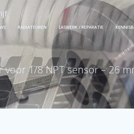
ijf
UWS
RADIATEUREN
LASWERK / REPARATIE
KENNIS
r voor 1/8 NPT sensor – 26 m