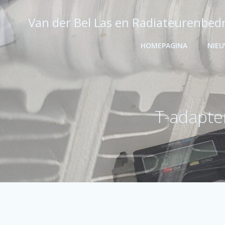
Ga
naar
Van der Bel Las en Radiateurenbedr
de
inhoud
HOMEPAGINA
NIE
T-adapte