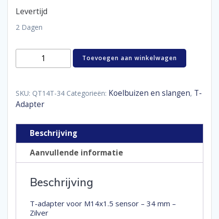
Levertijd
2 Dagen
T-
Toevoegen aan winkelwagen
adapter
voor
M14x1.5
sensor
Koelbuizen en slangen
T-
SKU:
QT14T-34
Categorieën:
,
-
Adapter
34
mm
-
Beschrijving
Zilver
aantal
Aanvullende informatie
Beschrijving
T-adapter voor M14x1.5 sensor – 34 mm –
Zilver