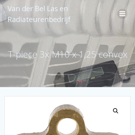
Ga
Van der Bel Las en
naar
de
Radiateurenbedrijf
inhoud
T-piece 3x M10 x 1,25 convex