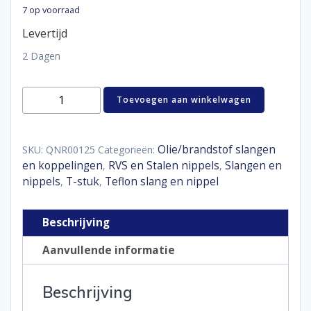
7 op voorraad
Levertijd
2 Dagen
T-
Toevoegen aan winkelwagen
piece
3x
M10
x
Olie/brandstof slangen
SKU:
QNR00125
Categorieën:
1,25
en koppelingen
RVS en Stalen nippels
Slangen en
,
,
convex
nippels
T-stuk
Teflon slang en nippel
,
,
aantal
Beschrijving
Aanvullende informatie
Beschrijving