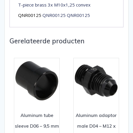
T-piece brass 3x M10x1,25 convex
QNR00125
QNR00125 QNR00125
Gerelateerde producten
Aluminum tube
Aluminum adaptor
sleeve D06 – 9,5 mm
male D04 – M12 x