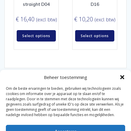
straight D04
D16
€
16,40
€
10,20
(excl. btw)
(excl. btw)
Select options
Select options
Beheer toestemming
Om de beste ervaringen te bieden, gebruiken wij technologieën zoals
cookies om informatie over je apparaat op te slaan en/of te
raadplegen. Door in te stemmen met deze technologieën kunnen wij
gegevens zoals surfgedrag of unieke ID's op deze site verwerken. Als je
© 2026 Van der Bel Las en Radiateurenbedrijf.
geen toestemming geeft of uw toestemming intrekt, kan dit een
nadelige invloed hebben op bepaalde functies en mogelijkheden.
Privacyverklaring
Cookiebeleid
Retourbeleid
|
|
|