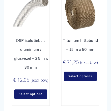
QSP isolatiebuis
Titanium hitteband
aluminium /
– 15 m x 50 mm
glasvezel – 2,5 m x
€
71,25
(excl. btw)
30 mm
Select options
€
12,05
(excl. btw)
Select options