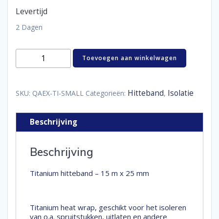
Levertijd
2 Dagen
Titanium
Toevoegen aan winkelwagen
hitteband
-
15
m
Hitteband
Isolatie
SKU:
QAEX-TI-SMALL
Categorieën:
,
x
25
mm
Beschrijving
aantal
Beschrijving
Titanium hitteband – 15 m x 25 mm
Titanium heat wrap, geschikt voor het isoleren
van o.a. spruitstukken, uitlaten en andere