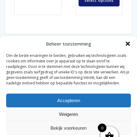
Select options
Beheer toestemming
Om de beste ervaringen te bieden, gebruiken wij technologieën zoals
cookies om informatie over je apparaat op te slaan en/of te
raadplegen. Door in te stemmen met deze technologieën kunnen wij
gegevens zoals surfgedrag of unieke ID's op deze site verwerken. Als je
© 2026 Van der Bel Las en Radiateurenbedrijf.
geen toestemming geeft of uw toestemming intrekt, kan dit een
nadelige invloed hebben op bepaalde functies en mogelijkheden.
Privacyverklaring
Cookiebeleid
Retourbeleid
|
|
|
Accepteren
Algemene voorwaarden voor consumenten
Zakelijke
|
algemene voorwaarden
Disclaimer
|
Weigeren
Merknamen op deze site worden enkel ter referentie
genoemd. Geen officiële samenwerking tenzij anders
0
Bekijk voorkeuren
vermeld.