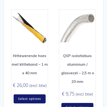
Hittewerende hoes
QSP isolatiebuis
met klitteband – 1 m
aluminium /
x 40 mm
glasvezel – 2,5 m x
20 mm
€
26,00
(excl. btw)
€
9,75
(excl. btw)
Select options