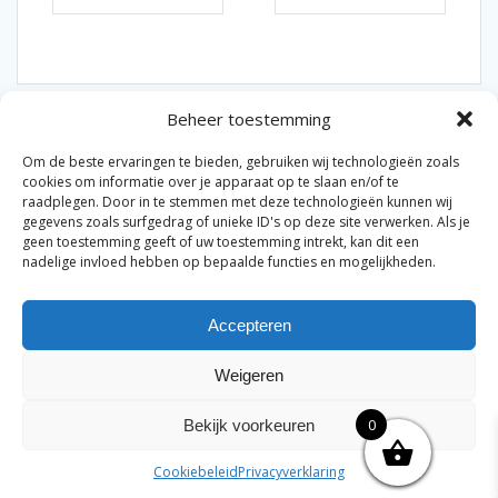
Beheer toestemming
Om de beste ervaringen te bieden, gebruiken wij technologieën zoals
cookies om informatie over je apparaat op te slaan en/of te
raadplegen. Door in te stemmen met deze technologieën kunnen wij
gegevens zoals surfgedrag of unieke ID's op deze site verwerken. Als je
© 2026 Van der Bel Las en Radiateurenbedrijf.
geen toestemming geeft of uw toestemming intrekt, kan dit een
nadelige invloed hebben op bepaalde functies en mogelijkheden.
Privacyverklaring
Cookiebeleid
Retourbeleid
|
|
|
Accepteren
Algemene voorwaarden voor consumenten
Zakelijke
|
algemene voorwaarden
Disclaimer
|
Weigeren
Merknamen op deze site worden enkel ter referentie
genoemd. Geen officiële samenwerking tenzij anders
0
Bekijk voorkeuren
vermeld.
Cookiebeleid
Privacyverklaring