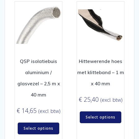
QSP isolatiebuis
Hittewerende hoes
aluminium /
met klitteband – 1 m
glasvezel – 2,5 m x
x 40 mm
40 mm
€
25,40
(excl. btw)
€
14,65
(excl. btw)
Select options
Select options