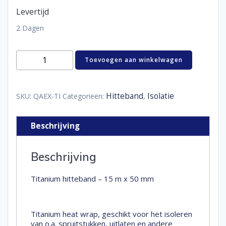
Levertijd
2 Dagen
Titanium
Toevoegen aan winkelwagen
hitteband
-
15
m
Hitteband
Isolatie
SKU:
QAEX-TI
Categorieën:
,
x
50
mm
Beschrijving
aantal
Beschrijving
Titanium hitteband – 15 m x 50 mm
Titanium heat wrap, geschikt voor het isoleren
van o.a. spruitstukken, uitlaten en andere