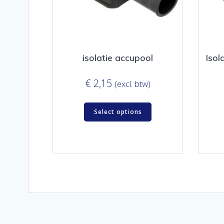
isolatie accupool
Isol
€
2,15
(excl. btw)
Select options