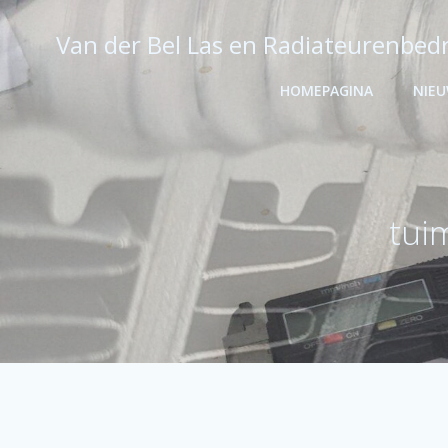
Ga
naar
Van der Bel Las en Radiateurenbedr
de
inhoud
HOMEPAGINA
NIE
tui