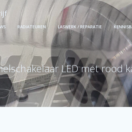
ijf
UWS
RADIATEUREN
LASWERK / REPARATIE
KENNIS
melschakelaar LED met rood k