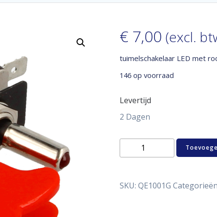
€
7,00
(excl. bt
tuimelschakelaar LED met ro
146 op voorraad
Levertijd
2 Dagen
tuimelschakelaar
Toevoege
LED
met
rood
kapje
SKU:
QE1001G
Categorieë
aantal