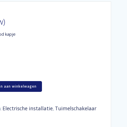
w)
od kapje
n aan winkelwagen
Electrische installatie
Tuimelschakelaar
n:
,