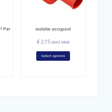
² Per
isolatie accupool
€
2,15
(excl. btw)
Select options