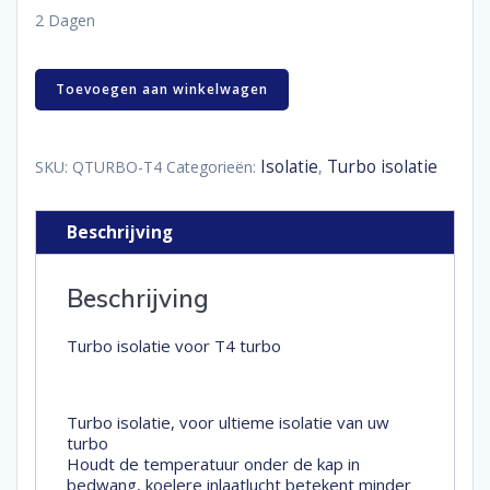
2 Dagen
Turbo
Toevoegen aan winkelwagen
isolatie
voor
T4
turbo
Isolatie
Turbo isolatie
SKU:
QTURBO-T4
Categorieën:
,
aantal
Beschrijving
Beschrijving
Turbo isolatie voor T4 turbo
Turbo isolatie, voor ultieme isolatie van uw
turbo
Houdt de temperatuur onder de kap in
bedwang, koelere inlaatlucht betekent minder