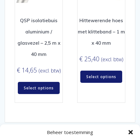
QSP isolatiebuis
Hittewerende hoes
aluminium /
met klitteband – 1 m
glasvezel – 2,5 m x
x 40 mm
40 mm
€
25,40
(excl. btw)
€
14,65
(excl. btw)
Select options
Select options
Beheer toestemming