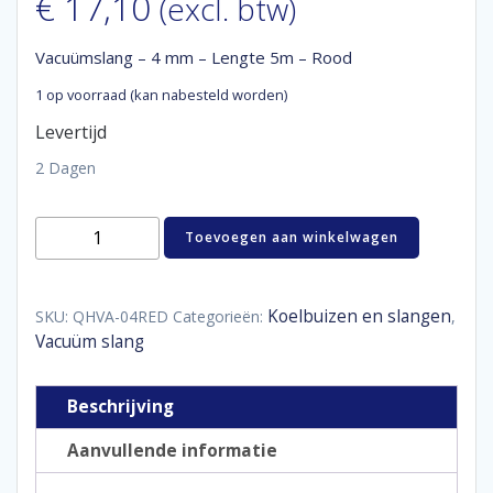
€
17,10
(excl. btw)
Vacuümslang – 4 mm – Lengte 5m – Rood
1 op voorraad (kan nabesteld worden)
Levertijd
2 Dagen
Vacuümslang
Toevoegen aan winkelwagen
-
4
mm
-
Koelbuizen en slangen
SKU:
QHVA-04RED
Categorieën:
,
Lengte
Vacuüm slang
5m
-
Rood
Beschrijving
aantal
Aanvullende informatie