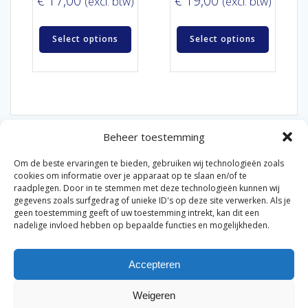
€
17,00
€
19,00
(excl. btw)
(excl. btw)
Select options
Select options
Beheer toestemming
Om de beste ervaringen te bieden, gebruiken wij technologieën zoals
cookies om informatie over je apparaat op te slaan en/of te
raadplegen. Door in te stemmen met deze technologieën kunnen wij
gegevens zoals surfgedrag of unieke ID's op deze site verwerken. Als je
© 2026 Van der Bel Las en Radiateurenbedrijf.
geen toestemming geeft of uw toestemming intrekt, kan dit een
nadelige invloed hebben op bepaalde functies en mogelijkheden.
Privacyverklaring
Cookiebeleid
Retourbeleid
|
|
|
Accepteren
Algemene voorwaarden voor consumenten
Zakelijke
|
algemene voorwaarden
Disclaimer
|
Weigeren