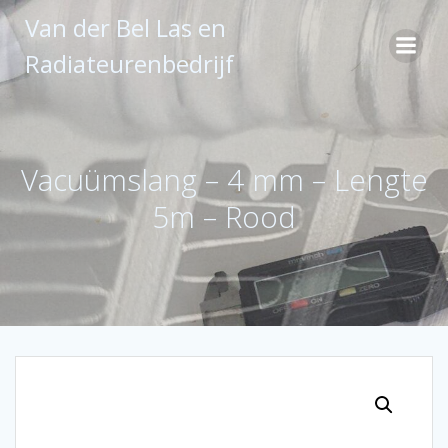
Ga
Van der Bel Las en
naar
de
Radiateurenbedrijf
inhoud
Vacuümslang – 4 mm – Lengte
5m – Rood