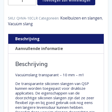
Toevoegen aan winkelwagen
transparant
-
10
mm
Koelbuizen en slangen
SKU:
QHVA-10CLR
Categorieën:
,
-
Vacuüm slang
m1
aantal
Beschrijving
Aanvullende informatie
Beschrijving
Vacuümslang transparant – 10 mm – m1
De transparante siliconen slangen van QSP
kunnen worden toegepast voor drukloze
applicaties. De eigenschappen van de
doorzichtige siliconen slangen zijn dat ze zeer
flexibel zijn en bij goed gebruik ook nog eens
een langere levensduur kunnen hebben.
Doordat deze vacuüm slangen doorzichtig zijn