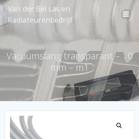
Ga
Van der Bel Las en
naar
de
Radiateurenbedrijf
inhoud
Vacuümslang transparant – 10
mm – m1