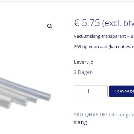
€
5,75
(excl. bt
Vacuümslang transparant – 
269 op voorraad (kan nabest
Levertijd
2 Dagen
Vacuümslang
Toevoege
transparant
-
8
mm
SKU:
QHVA-08CLR
Categor
-
slang
m1
aantal