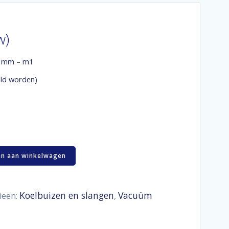
w)
8 mm – m1
eld worden)
n aan winkelwagen
Koelbuizen en slangen
Vacuüm
ieën:
,