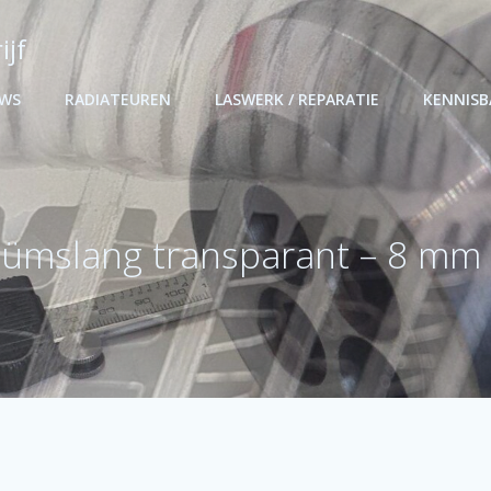
ijf
UWS
RADIATEUREN
LASWERK / REPARATIE
KENNIS
ümslang transparant – 8 mm