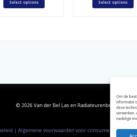
Select options
Select options
Om de beste
informatie 
© 2026 Van der Bel Las en Radiateurenbedrijf.
deze techno
verwerken. 
nadelige in
beleid
Algemene voorwaarden voor consumenten
Zak
|
|
Acc