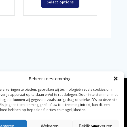
Select options
Beheer toestemming
 ervaringen te bieden, gebruiken wij technologieën zoals cookies om
over je apparaat op te slaan en/of te raadplegen. Door in te stemmen met
logieën kunnen wij gegevens zoals surfgedrag of unieke ID's op deze site
Als je geen toestemming geeft of uw toestemming intrekt, kan dit een
vloed hebben op bepaalde functies en mogelijkheden.
elijke algemene voorwaarden
Disclaimer
|
epteren
Weigeren
Bekijk voorkeuren