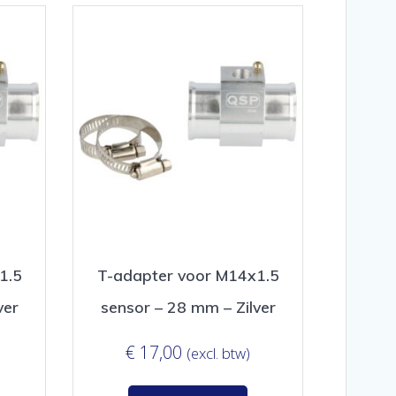
1.5
T-adapter voor M14x1.5
ver
sensor – 28 mm – Zilver
€
17,00
(excl. btw)