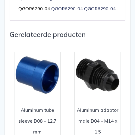
QGOR6290-04
QGOR6290-04 QGOR6290-04
Gerelateerde producten
Aluminum tube
Aluminum adaptor
sleeve D08 – 12,7
male D04 – M14 x
mm
1,5