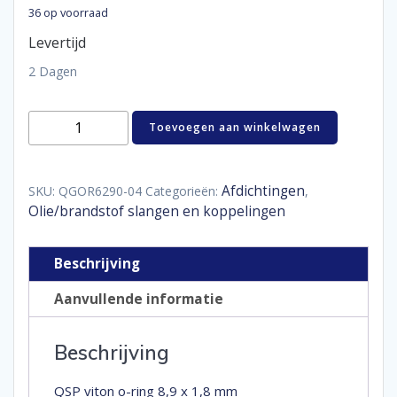
36 op voorraad
Levertijd
2 Dagen
Viton
Toevoegen aan winkelwagen
O-
ring
8,9
x
Afdichtingen
SKU:
QGOR6290-04
Categorieën:
,
1,8
Olie/brandstof slangen en koppelingen
mm
aantal
Beschrijving
Aanvullende informatie
Beschrijving
QSP viton o-ring 8,9 x 1,8 mm