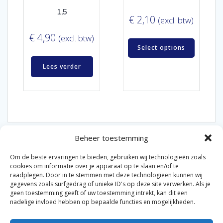
1,5
€
2,10
(excl. btw)
€
4,90
(excl. btw)
Select options
Lees verder
Beheer toestemming
Om de beste ervaringen te bieden, gebruiken wij technologieën zoals
cookies om informatie over je apparaat op te slaan en/of te
raadplegen. Door in te stemmen met deze technologieën kunnen wij
gegevens zoals surfgedrag of unieke ID's op deze site verwerken. Als je
© 2026 Van der Bel Las en Radiateurenbedrijf.
geen toestemming geeft of uw toestemming intrekt, kan dit een
nadelige invloed hebben op bepaalde functies en mogelijkheden.
Privacyverklaring
Cookiebeleid
Retourbeleid
|
|
|