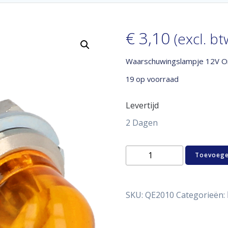
€
3,10
(excl. bt
Waarschuwingslampje 12V O
19 op voorraad
Levertijd
2 Dagen
Waarschuwingslampje
Toevoege
12V
Oranje
aantal
SKU:
QE2010
Categorieën: