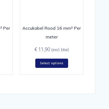
² Per
Accukabel Rood 16 mm² Per
meter
€
11,90
(excl. btw)
Select options