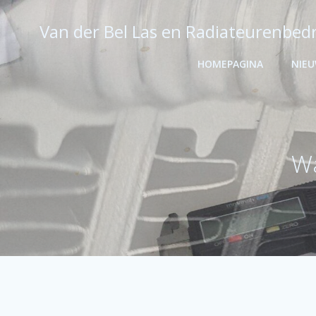
Ga
naar
Van der Bel Las en Radiateurenbedr
de
inhoud
HOMEPAGINA
NIE
Wa