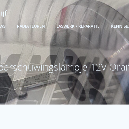
ijf
UWS
RADIATEUREN
LASWERK / REPARATIE
KENNIS
arschuwingslampje 12V Ora