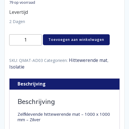
79 op voorraad
Levertijd
2 Dagen
Zelfklevende
Toevoegen aan winkelwagen
hittewerende
mat
-
1000
Hittewerende mat
SKU:
QMAT-AD03
Categorieën:
,
x
Isolatie
1000
mm
-
Beschrijving
Zilver
aantal
Beschrijving
Zelfklevende hittewerende mat – 1000 x 1000
mm – Zilver