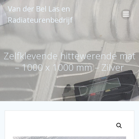
Ga
Van der Bel Las en
naar
de
Radiateurenbedrijf
inhoud
Zelfklevende hittewerende mat
– 1000 x 1000 mm – Zilver