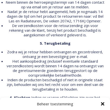
Neem binnen de herroepingstermijn van 14 dagen contact
op via email om je retour aan te melden.
Nadat je de retour hebt aangemeld, heb je nogmaals 14
dagen de tijd om het product te retourneren naar: vd Bel
Las en Radiateuren, De veken 207A2, 1716KJ Opmeer.
De verzendkosten voor de retourzending zijn voor
rekening van de klant, tenzij het product beschadigd is
aangekomen of verkeerd geleverd is.
5. Terugbetaling
Zodra wij je retour hebben ontvangen en gecontroleerd,
ontvang je een bevestiging per e-mail.
Het aankoopbedrag (inclusief eventuele standaard
verzendkosten) wordt binnen 14 dagen na ontvangst van
de geretourneerde goederen teruggestort op de
oorspronkelijke betaalmethode.
Indien de producten beschadigd of niet in originele staat
zijn, behouden wij ons het recht voor om een deel van de
terugbetaling in te houden.
6. Klachten
Indien er vragen of klachten zijn over het
retourproces, kun je contact opnemen via de e-mail.
Beheer toestemming