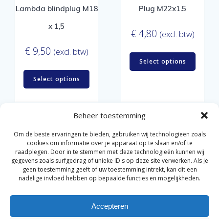
Lambda blindplug M18
Plug M22x1.5
x 1,5
€
4,80
(excl. btw)
€
9,50
(excl. btw)
Select options
Select options
Beheer toestemming
Om de beste ervaringen te bieden, gebruiken wij technologieën zoals
cookies om informatie over je apparaat op te slaan en/of te
raadplegen. Door in te stemmen met deze technologieën kunnen wij
gegevens zoals surfgedrag of unieke ID's op deze site verwerken. Als je
© 2026 Van der Bel Las en Radiateurenbedrijf.
geen toestemming geeft of uw toestemming intrekt, kan dit een
nadelige invloed hebben op bepaalde functies en mogelijkheden.
Privacyverklaring
Cookiebeleid
Retourbeleid
|
|
|
Accepteren
Algemene voorwaarden voor consumenten
Zakelijke
|