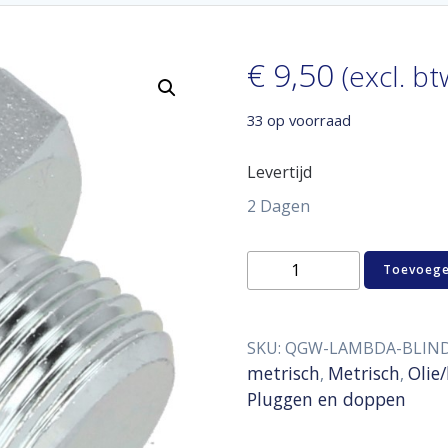
€
9,50
(excl. bt
33 op voorraad
Levertijd
2 Dagen
Lambda
Toevoege
blindplug
M18
x
1,5
SKU:
QGW-LAMBDA-BLIN
aantal
metrisch
Metrisch
Olie
,
,
Pluggen en doppen