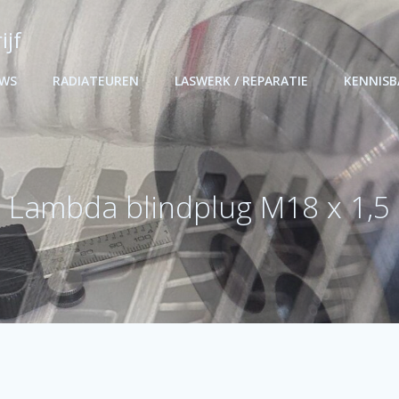
ijf
UWS
RADIATEUREN
LASWERK / REPARATIE
KENNIS
Lambda blindplug M18 x 1,5