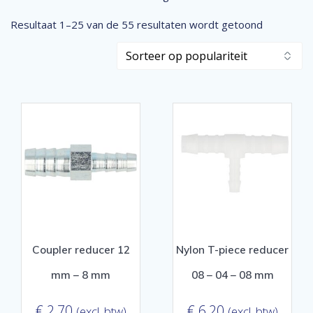
Gesortee
Resultaat 1–25 van de 55 resultaten wordt getoond
op
popularitei
Coupler reducer 12
Nylon T-piece reducer
mm – 8 mm
08 – 04 – 08 mm
€
2,70
€
6,20
(excl. btw)
(excl. btw)