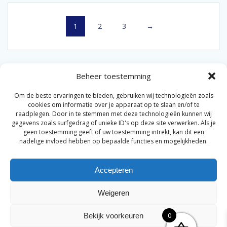
1
2
3
→
Beheer toestemming
Om de beste ervaringen te bieden, gebruiken wij technologieën zoals
cookies om informatie over je apparaat op te slaan en/of te
raadplegen. Door in te stemmen met deze technologieën kunnen wij
gegevens zoals surfgedrag of unieke ID's op deze site verwerken. Als je
© 2026 Van der Bel Las en Radiateurenbedrijf.
geen toestemming geeft of uw toestemming intrekt, kan dit een
nadelige invloed hebben op bepaalde functies en mogelijkheden.
Privacyverklaring
Cookiebeleid
Retourbeleid
|
|
|
Accepteren
Algemene voorwaarden voor consumenten
Zakelijke
|
algemene voorwaarden
Disclaimer
|
Weigeren
Merknamen op deze site worden enkel ter referentie
genoemd. Geen officiële samenwerking tenzij anders
0
Bekijk voorkeuren
vermeld.