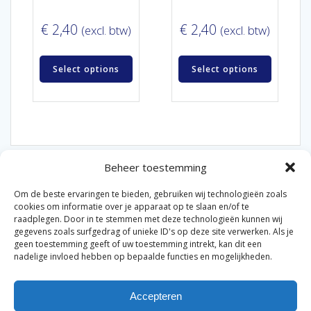
€
2,40
€
2,40
(excl. btw)
(excl. btw)
Select options
Select options
Beheer toestemming
Om de beste ervaringen te bieden, gebruiken wij technologieën zoals
cookies om informatie over je apparaat op te slaan en/of te
raadplegen. Door in te stemmen met deze technologieën kunnen wij
gegevens zoals surfgedrag of unieke ID's op deze site verwerken. Als je
© 2026 Van der Bel Las en Radiateurenbedrijf.
geen toestemming geeft of uw toestemming intrekt, kan dit een
nadelige invloed hebben op bepaalde functies en mogelijkheden.
Privacyverklaring
Cookiebeleid
Retourbeleid
|
|
|
Accepteren
Algemene voorwaarden voor consumenten
Zakelijke
|