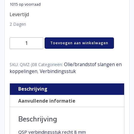
1015 op voorraad
Levertijd
2 Dagen
Coupler
Toevoegen aan winkelwagen
straight
8
mm
aantal
Olie/brandstof slangen en
SKU:
QMZ-J08
Categorieën:
koppelingen
Verbindingsstuk
,
Beschrijving
Aanvullende informatie
Beschrijving
QSP verbindingsstuk recht 8 mm