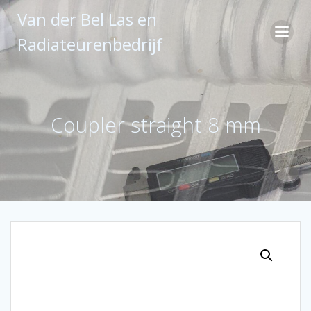
Ga
Van der Bel Las en
naar
de
Radiateurenbedrijf
inhoud
Coupler straight 8 mm