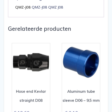
QMZ-J08
QMZ-J08 QMZ J08
Gerelateerde producten
Hose end Kevlar
Aluminum tube
straight D08
sleeve D06 – 9,5 mm