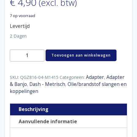
€
4,90
(excl. btw)
7 op voorraad
Levertijd
2 Dagen
Aluminum
Toevoegen aan winkelwagen
adaptor
male
D04
-
Adapter
Adapter
SKU:
QGZ816-04-M1415
Categorieën:
,
M14
& Banjo
Dash - Metrisch
Olie/brandstof slangen en
,
,
x
koppelingen
1,5
aantal
Beschrijving
Aanvullende informatie