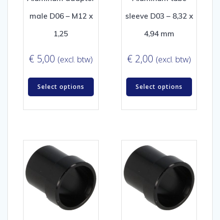
male D06 – M12 x
sleeve D03 – 8,32 x
1,25
4,94 mm
€
5,00
€
2,00
(excl. btw)
(excl. btw)
Select options
Select options