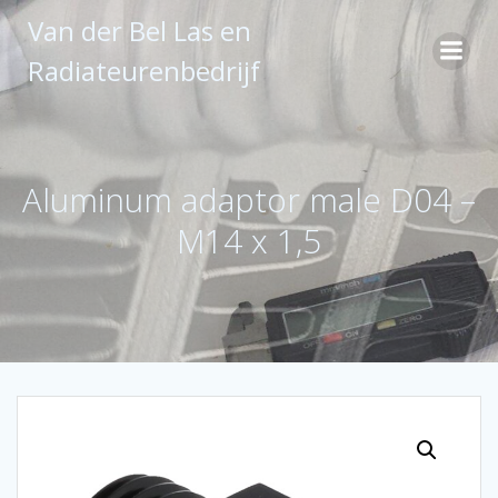
Ga
Van der Bel Las en
naar
de
Radiateurenbedrijf
inhoud
Aluminum adaptor male D04 –
M14 x 1,5