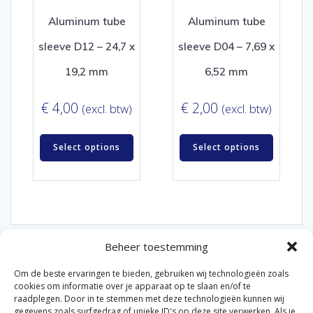
Aluminum tube
Aluminum tube
sleeve D12 – 24,7 x
sleeve D04 – 7,69 x
19,2 mm
6,52 mm
€
4,00
€
2,00
(excl. btw)
(excl. btw)
Select options
Select options
Beheer toestemming
Om de beste ervaringen te bieden, gebruiken wij technologieën zoals
cookies om informatie over je apparaat op te slaan en/of te
raadplegen. Door in te stemmen met deze technologieën kunnen wij
gegevens zoals surfgedrag of unieke ID's op deze site verwerken. Als je