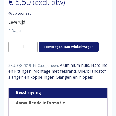
€
5,50
(excl. btw)
46 op voorraad
Levertijd
2 Dagen
Aluminum
Toevoegen aan winkelwagen
tube
sleeve
D16
-
Aluminium huls
Hardline
SKU:
QGZ819-16
Categorieën:
,
31,1
en Fittingen
Montage met felsrand
Olie/brandstof
,
,
x
slangen en koppelingen
Slangen en nippels
,
25,55
mm
aantal
Beschrijving
Aanvullende informatie