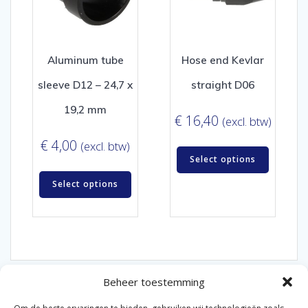
Aluminum tube
Hose end Kevlar
sleeve D12 – 24,7 x
straight D06
19,2 mm
€
16,40
(excl. btw)
€
4,00
(excl. btw)
Select options
Select options
Beheer toestemming