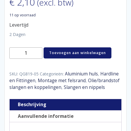
€
2,10
(excl. btw)
11 op voorraad
Levertijd
2 Dagen
Aluminum
Toevoegen aan winkelwagen
tube
sleeve
D06
-
Aluminium huls
Hardline
SKU:
QG819-05
Categorieën:
,
7,94
en Fittingen
Montage met felsrand
Olie/brandstof
,
,
mm
slangen en koppelingen
Slangen en nippels
,
aantal
Beschrijving
Aanvullende informatie