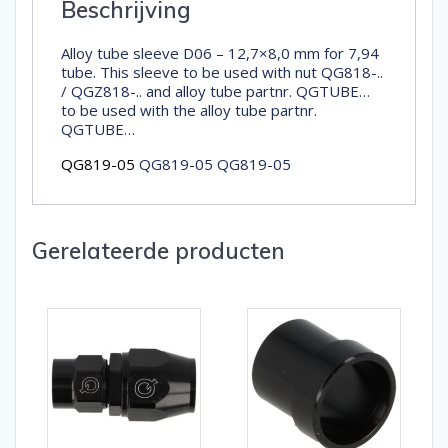
Beschrijving
Alloy tube sleeve D06 – 12,7×8,0 mm for 7,94
tube. This sleeve to be used with nut QG818-..
/ QGZ818-.. and alloy tube partnr. QGTUBE…
to be used with the alloy tube partnr.
QGTUBE…
QG819-05
QG819-05 QG819-05
Gerelateerde producten