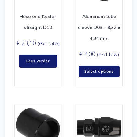
Hose end Kevlar
Aluminum tube
straight D10
sleeve D03 – 8,32 x
4,94 mm
€
23,10
(excl. btw)
€
2,00
(excl. btw)
Lees verder
Select options