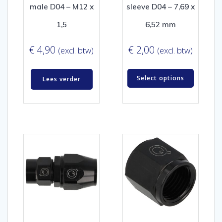
male D04 – M12 x
sleeve D04 – 7,69 x
1,5
6,52 mm
€
4,90
€
2,00
(excl. btw)
(excl. btw)
Select options
Lees verder