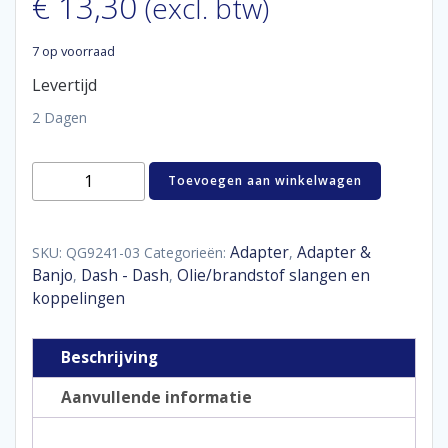
€
13,30
(excl. btw)
7 op voorraad
Levertijd
2 Dagen
Adaptor
Toevoegen aan winkelwagen
swivel
female
/
male
Adapter
Adapter &
SKU:
QG9241-03
Categorieën:
,
45°
Banjo
Dash - Dash
Olie/brandstof slangen en
,
,
D03
koppelingen
aantal
Beschrijving
Aanvullende informatie