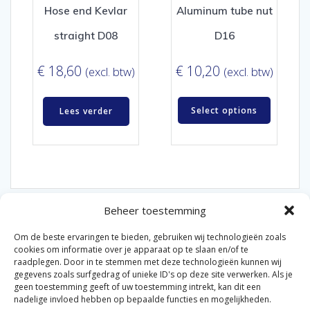
Hose end Kevlar
Aluminum tube nut
straight D08
D16
€
18,60
€
10,20
(excl. btw)
(excl. btw)
Select options
Lees verder
Beheer toestemming
Om de beste ervaringen te bieden, gebruiken wij technologieën zoals
cookies om informatie over je apparaat op te slaan en/of te
raadplegen. Door in te stemmen met deze technologieën kunnen wij
gegevens zoals surfgedrag of unieke ID's op deze site verwerken. Als je
© 2026 Van der Bel Las en Radiateurenbedrijf.
geen toestemming geeft of uw toestemming intrekt, kan dit een
nadelige invloed hebben op bepaalde functies en mogelijkheden.