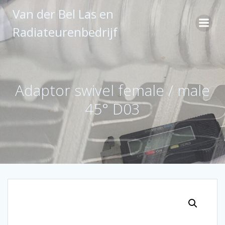
Ga
Van der Bel Las en
naar
de
Radiateurenbedrijf
inhoud
Adaptor swivel female / male
45° D03