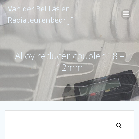
Ga
Van der Bel Las en
naar
de
Radiateurenbedrijf
inhoud
Alloy reducer coupler 18 –
12mm