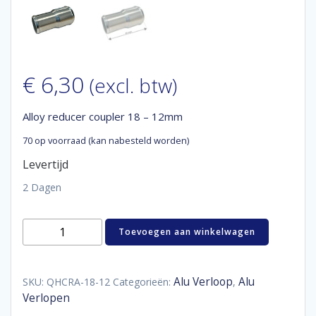
€
6,30
(excl. btw)
Alloy reducer coupler 18 – 12mm
70 op voorraad (kan nabesteld worden)
Levertijd
2 Dagen
Alloy
Toevoegen aan winkelwagen
reducer
coupler
18
-
Alu Verloop
Alu
SKU:
QHCRA-18-12
Categorieën:
,
12mm
Verlopen
aantal