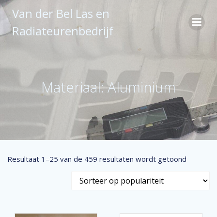
Ga
Van der Bel Las en
naar
de
Radiateurenbedrijf
inhoud
Materiaal: Aluminium
Gesorte
Resultaat 1–25 van de 459 resultaten wordt getoond
op
popularit