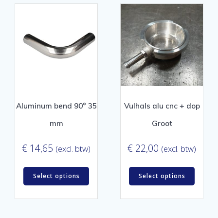
Aluminum bend 90° 35
Vulhals alu cnc + dop
mm
Groot
€
14,65
€
22,00
(excl. btw)
(excl. btw)
Select options
Select options