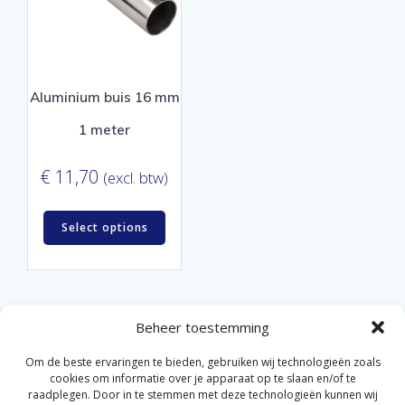
Aluminium buis 16 mm
1 meter
€
11,70
(excl. btw)
Select options
1
2
3
4
…
17
18
19
→
Beheer toestemming
Om de beste ervaringen te bieden, gebruiken wij technologieën zoals
cookies om informatie over je apparaat op te slaan en/of te
raadplegen. Door in te stemmen met deze technologieën kunnen wij