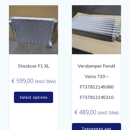
Stockcar F1 XL
Verdamper Fendt
Vario 720 –
€
599,00
(excl. btw)
F737812145060
F737812145310
Select options
€
489,00
(excl. btw)
Toevoegen aan