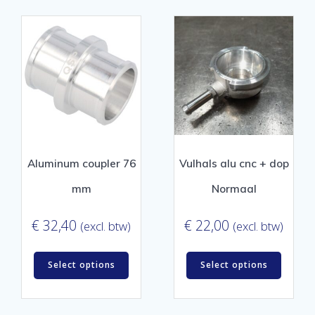
Aluminum coupler 76
Vulhals alu cnc + dop
mm
Normaal
€
32,40
€
22,00
(excl. btw)
(excl. btw)
Select options
Select options