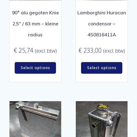
90° alu gegoten Knie
Lamborghini Huracan
2,5″ / 63 mm – kleine
condensor –
radius
4S0816411A
€
25,74
€
233,00
(excl. btw)
(excl. btw)
Select options
Select options