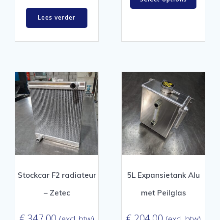
Lees verder
Stockcar F2 radiateur
5L Expansietank Alu
– Zetec
met Peilglas
€
347,00
€
204,00
(excl. btw)
(excl. btw)