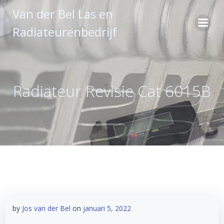
Ga
Van der Bel Las en
naar
Radiateurenbedrijf
de
inhoud
Radiateur Revisie Cat 6015B
by
Jos van der Bel
on
januari 5, 2022