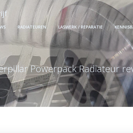
ijf
UWS
RADIATEUREN
LASWERK / REPARATIE
KENNIS
erpillar Powerpack Radiateur rev