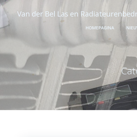
Ga
naar
Van der Bel Las en Radiateurenbedr
de
inhoud
HOMEPAGINA
NIE
Cat