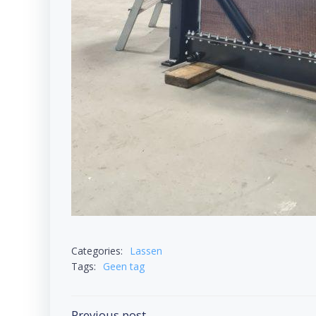
Categories:
Lassen
Tags:
Geen tag
Bericht
Previous post